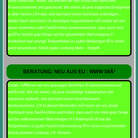
GruÃŸbotschaft: Jeden Tag werden wir von schlechten Berichten
Ã¼berschwemmt und geschockt. Wir sehen all jene tragische Erreignisse
in aller Herren LÃ¤nder, und das kann einen durchaus entmutigen...
Weiter Nach dem Klick.! In derartigen Augenblicken mÃ¼ssten wir uns
daran Andenken rufen GedÃ¤chtnis wiedererkennen, dass auch eine
groÃŸe Anzahl gute Dinge auf der gesammten Welt ereignen.!! -
Kontrolliert mal unsrige Testzentralen zu guten Meldungen fÃ¼r einen
ganz besonderen Schub guter Leistung Mehr - :Eingriff
BERATUNG: NEU AUS EU : WWW 59Â²
Einfall: ! kÃ¶nnen wir von grausigen Berichten Ã¼berschwemmt und
erdrÃ¼ckt. Wie wir sehen, all jene nachteilige Katastrophen,die
passieren weltweit, und das kann einen beachtenswert
desillusionieren..!!.!!! In diesen Momenten mÃ¼ssen wir uns daran
Flashback eine GedÃ¤chtnis wachrufen, dass auch irre viele gute Dinge
auf der vollkommenen Welt erfolgen.!!! !! ÃœberprÃ¼ft mal die
Testzentralen zu guten Nachrichtensendung fÃ¼r einen inspirierenden
Schub positiver Leistung..!.!!! :Hinweis