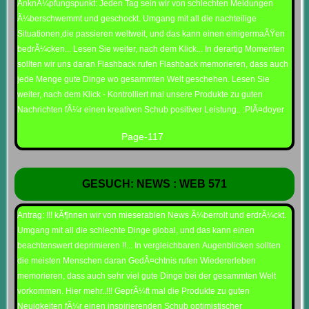
AnknÃ¼pfungspunkt: Jeden Tag sein wir von schlechten Meldungen
Ã¼berschwemmt und geschockt. Umgang mit all die nachteilige
Situationen,die passieren weltweit, und das kann einen einigermaÃŸen
bedrÃ¼cken... Lesen Sie weiter, nach dem Klick... In derartig Momenten
sollten wir uns daran Flashback rufen Flashback memorieren, dass auch
jede Menge gute Dinge wo gesammten Welt geschehen. Lesen Sie
weiter, nach dem Klick - Kontrolliert mal unsere Produkte zu guten
Nachrichten fÃ¼r einen kreativen Schub positiver Leistung.. :PlÃ¤doyer
Page-117
GESUCH: NEWS : WEB 571
Antrag: !!! kÃ¶nnen wir von mieserablen News Ã¼berrolt und erdrÃ¼ckt.
Umgang mit all die schlechte Dinge global, und das kann einen
beachtenswert deprimieren !!... In vergleichbaren Augenblicken sollten
die meisten Menschen daran GedÃ¤chtnis rufen Wiedererleben
memorieren, dass auch sehr viel gute Dinge bei der gesammten Welt
vorkommen. Hier mehr..!!! GeprÃ¼ft mal die Produkte zu guten
Neuigkeiten fÃ¼r einen inspirierenden Schub optimistischer