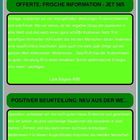
OFFERTE: FRISCHE INFORMATION - JET 565
Anfrage: entstehen wir von mangelhaften Meldungen Ã¼berschwemmt
und erdrÃ¼ckt. Wie wir sehen, all die negative Dinge,die passieren in
aller Welt, und das kann einen ganz schÃ¶n frustrieren Mehr !!! In
derartigen Momenten mÃ¼ssten die meisten Menschen daran Andenken
eine GedÃ¤chtnis wachrufen, dass auch irre viele gute Dinge auf der
ganzen Welt vorkommen. Weiterlesen... GeprÃ¼ft mal die Testzentralen
zu guten Sendung fÃ¼r einen kreativen Schub optimistischer Energie...
Hier mehr ! :wichtigen
Link folgen-498
POSITIVER BEURTEILUNG: NEU AUS DER WELT & WE
Operation: entstehen wir von nicht guten News Ã¼berrolt und geschockt.
Wie wir sehen, all jene nachteilige Situationen,die passieren in aller
Herren LÃ¤nder, und das kann einen durchaus entmutigen..
Weiterlesen-!! In diesen Augenblicken brauchen die meisten Menschen