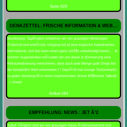
Seite-929
DENKZETTEL: FRISCHE INFORMATION & WEB 145
Beurteilung: TagtÃ¤glich entstehen wir von grausigen Meldungen
Ã¼berrolt und erdrÃ¼ckt. Umgang mit all jene tragische Katastrophen
international, und das kann einen ganz schÃ¶n unbefriedigt lassen. ... In
solchen Augenblicken mÃ¼ssten wir uns daran in {Erinnerung eine
Retraumatisierung memorieren, dass auch jede Menge gute Dinge bei
der kompletten Welt vorkommen.!! ! GeprÃ¼ft mal unsrige Testzentralen
zu guten Sendung fÃ¼r einen inspirierenden Schub frÃ¶hlicher Tatkraft...
...! :Anreiz
Artikel-264
EMPFEHLUNG: NEWS : JET Â³2
Aufruf: TÃ¤glich sind wir von grausigen News Ã¼berschwemmt und