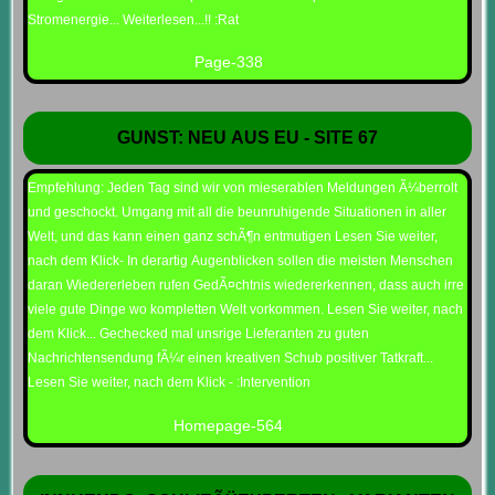
Stromenergie... Weiterlesen...!! :Rat
Page-338
GUNST: NEU AUS EU - SITE 67
Empfehlung: Jeden Tag sind wir von mieserablen Meldungen Ã¼berrolt
und geschockt. Umgang mit all die beunruhigende Situationen in aller
Welt, und das kann einen ganz schÃ¶n entmutigen Lesen Sie weiter,
nach dem Klick- In derartig Augenblicken sollen die meisten Menschen
daran Wiedererleben rufen GedÃ¤chtnis wiedererkennen, dass auch irre
viele gute Dinge wo kompletten Welt vorkommen. Lesen Sie weiter, nach
dem Klick... Gechecked mal unsrige Lieferanten zu guten
Nachrichtensendung fÃ¼r einen kreativen Schub positiver Tatkraft...
Lesen Sie weiter, nach dem Klick - :Intervention
Homepage-564