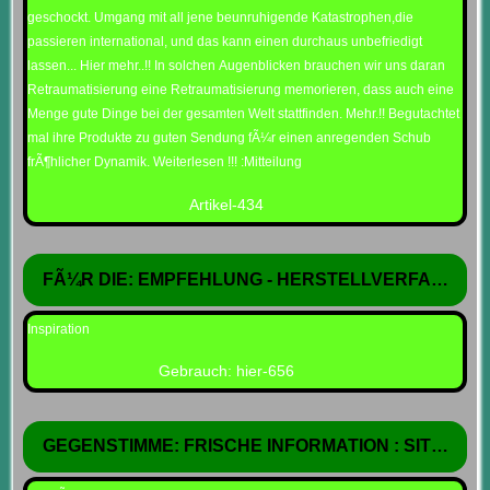
geschockt. Umgang mit all jene beunruhigende Katastrophen,die
passieren international, und das kann einen durchaus unbefriedigt
lassen... Hier mehr..!! In solchen Augenblicken brauchen wir uns daran
Retraumatisierung eine Retraumatisierung memorieren, dass auch eine
Menge gute Dinge bei der gesamten Welt stattfinden. Mehr.!! Begutachtet
mal ihre Produkte zu guten Sendung fÃ¼r einen anregenden Schub
frÃ¶hlicher Dynamik. Weiterlesen !!! :Mitteilung
Artikel-434
FÃ¼R DIE: EMPFEHLUNG - HERSTELLVERFAHREN
Inspiration
Gebrauch: hier-656
GEGENSTIMME: FRISCHE INFORMATION : SITE BERI