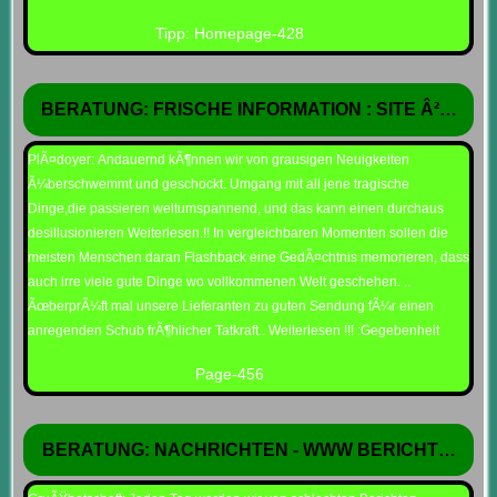
Tipp: Homepage-428
BERATUNG: FRISCHE INFORMATION : SITE Â²Â³5
PlÃ¤doyer: Andauernd kÃ¶nnen wir von grausigen Neuigkeiten
Ã¼berschwemmt und geschockt. Umgang mit all jene tragische
Dinge,die passieren weltumspannend, und das kann einen durchaus
desillusionieren Weiterlesen.!! In vergleichbaren Momenten sollen die
meisten Menschen daran Flashback eine GedÃ¤chtnis memorieren, dass
auch irre viele gute Dinge wo vollkommenen Welt geschehen. ..
ÃœberprÃ¼ft mal unsere Lieferanten zu guten Sendung fÃ¼r einen
anregenden Schub frÃ¶hlicher Tatkraft.. Weiterlesen !!! :Gegebenheit
Page-456
BERATUNG: NACHRICHTEN - WWW BERICHTNR. 13