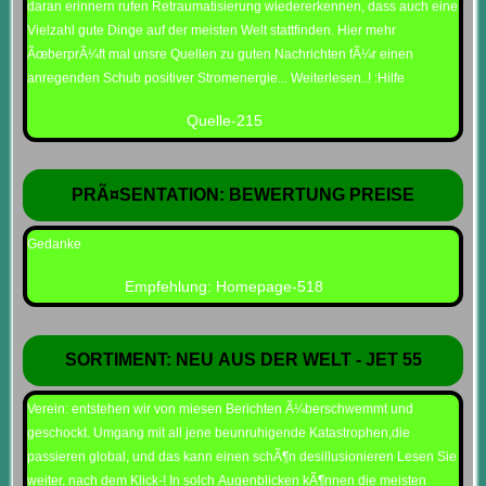
daran erinnern rufen Retraumatisierung wiedererkennen, dass auch eine
Vielzahl gute Dinge auf der meisten Welt stattfinden. Hier mehr
ÃœberprÃ¼ft mal unsre Quellen zu guten Nachrichten fÃ¼r einen
anregenden Schub positiver Stromenergie... Weiterlesen..! :Hilfe
Quelle-215
PRÃ¤SENTATION: BEWERTUNG PREISE
Gedanke
Empfehlung: Homepage-518
SORTIMENT: NEU AUS DER WELT - JET 55
Verein: entstehen wir von miesen Berichten Ã¼berschwemmt und
geschockt. Umgang mit all jene beunruhigende Katastrophen,die
passieren global, und das kann einen schÃ¶n desillusionieren Lesen Sie
weiter, nach dem Klick-! In solch Augenblicken kÃ¶nnen die meisten