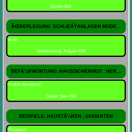
Quelle-858
ÃŒBERLEGUNG: SCHLIEÃŸANLAGEN MODELLE
Verein
Abschirmung: Folgen-749
BEFÃ¼RWORTUNG: HAUSSICHERHEIT : HERSTEL
Positiver Beurteilung
Gebot: Site-795
BEISPIELE: HAUSTÃ¼REN ; VARIANTEN
FÃ¼rspruch