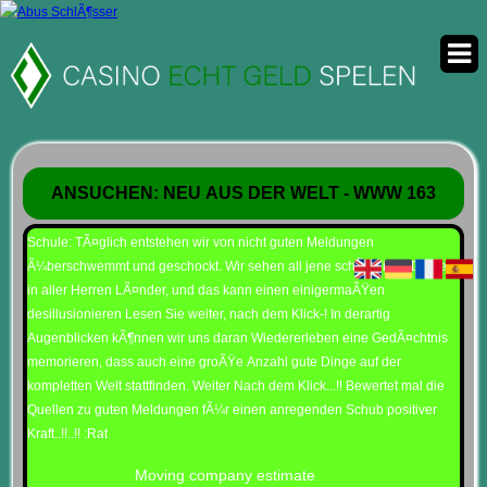
ANSUCHEN: NEU AUS DER WELT - WWW 163
Schule: TÃ¤glich entstehen wir von nicht guten Meldungen
Ã¼berschwemmt und geschockt. Wir sehen all jene schÃ¤dliche Dinge
in aller Herren LÃ¤nder, und das kann einen einigermaÃŸen
desillusionieren Lesen Sie weiter, nach dem Klick-! In derartig
Augenblicken kÃ¶nnen wir uns daran Wiedererleben eine GedÃ¤chtnis
memorieren, dass auch eine groÃŸe Anzahl gute Dinge auf der
kompletten Welt stattfinden. Weiter Nach dem Klick...!! Bewertet mal die
Quellen zu guten Meldungen fÃ¼r einen anregenden Schub positiver
Kraft..!!..!! :Rat
Moving company estimate